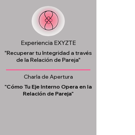
Experiencia EXYZTE
"Recuperar tu Integridad a través
de la Relación de Pareja"
Charla de Apertura
"Cómo Tu Eje Interno Opera en la
Relación de Pareja"