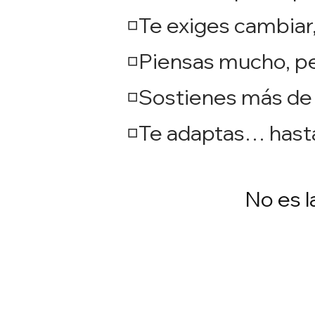
◽Te exiges cambiar,
◽Piensas mucho, pe
◽Sostienes más de 
◽Te adaptas… hast
No es l