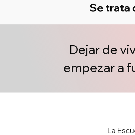
Se trata 
Dejar de vi
empezar a fu
La Escu