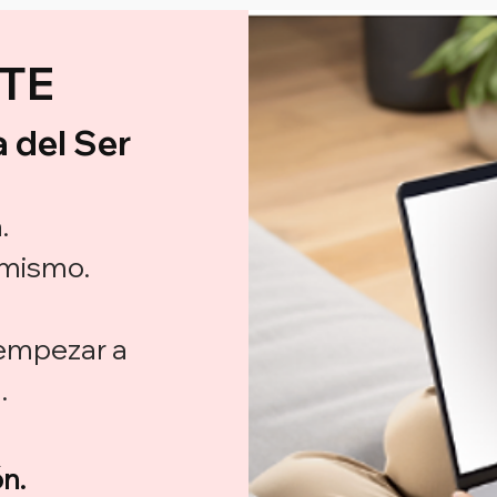
ZTE
 del Ser
.
 mismo.
empezar a
.
n.