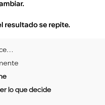
ambiar.
 resultado se repite.
ace…
 mente
ne
er lo que decide